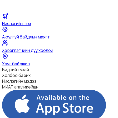
Нислэгийн төлөв
Аюулгүй байдлын маягт
Хэрэглэгчийн дуу хоолой
Хаяг байршил
Бидний тухай
Холбоо барих
Нислэгийн мэдээ
МИАТ аппликейшн