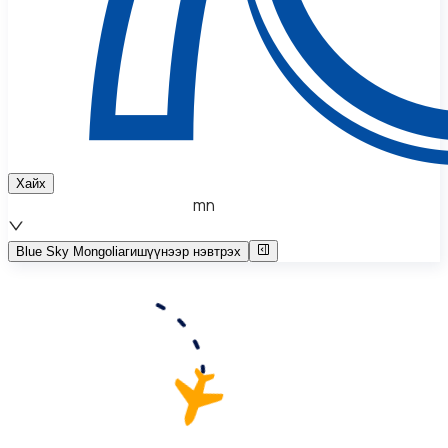
Хайх
mn
Blue Sky Mongolia
гишүүнээр нэвтрэх