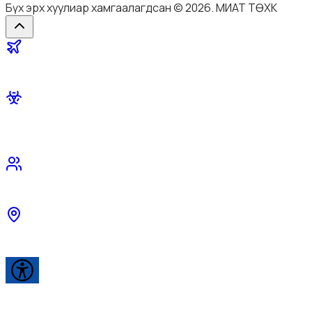
Бүх эрх хуулиар хамгаалагдсан © 2026. МИАТ ТӨХК